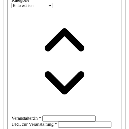
Kategorie
*
Veranstalter:In
*
URL zur Veranstaltung
*