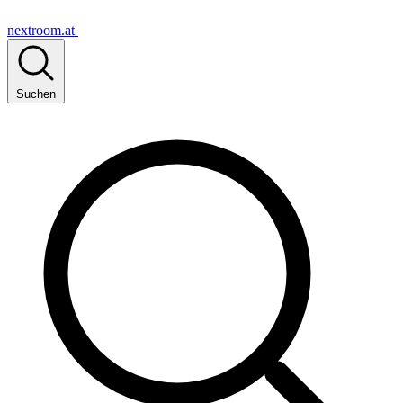
nextroom.at
Suchen