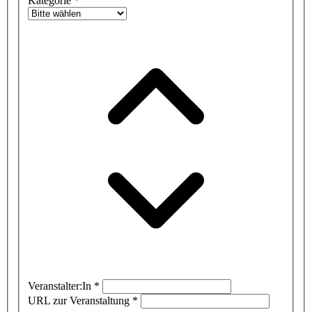
Kategorie
*
Veranstalter:In
*
URL zur Veranstaltung
*