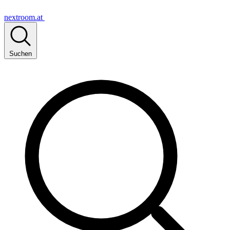
nextroom.at
Suchen