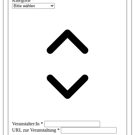
Kategorie
*
Veranstalter:In
*
URL zur Veranstaltung
*