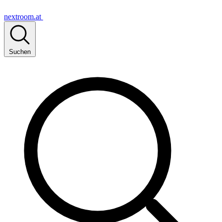
nextroom.at
Suchen