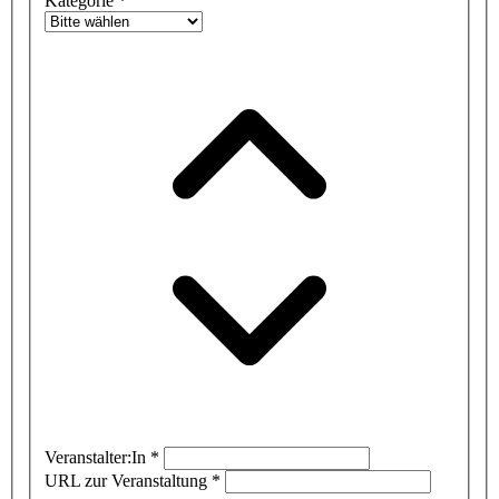
Kategorie
*
Veranstalter:In
*
URL zur Veranstaltung
*