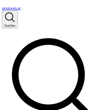
nextroom.at
Suchen