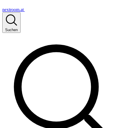
nextroom.at
Suchen