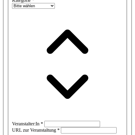
Kategorie
*
Veranstalter:In
*
URL zur Veranstaltung
*