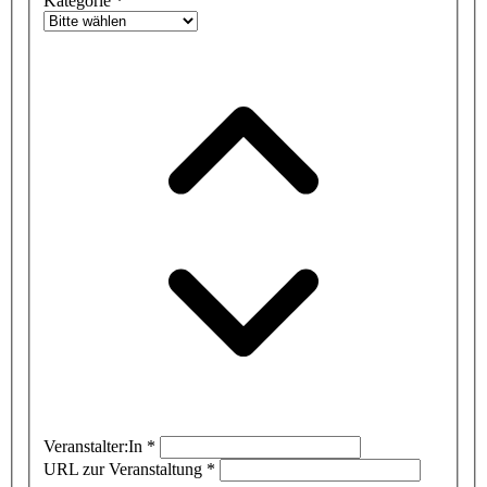
Kategorie
*
Veranstalter:In
*
URL zur Veranstaltung
*