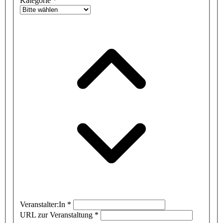
Kategorie
*
Veranstalter:In
*
URL zur Veranstaltung
*