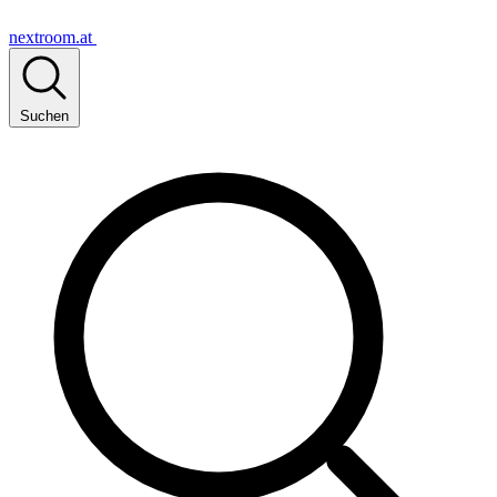
nextroom.at
Suchen