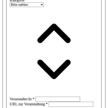
Kategorie
*
Veranstalter:In
*
URL zur Veranstaltung
*