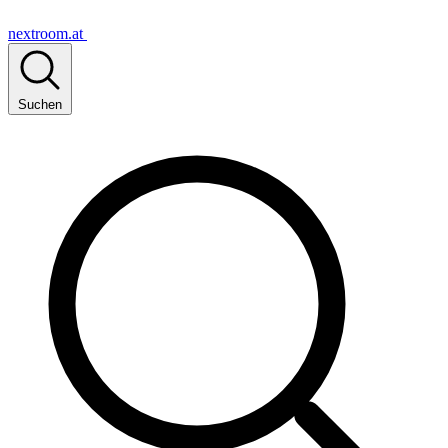
nextroom.at
Suchen