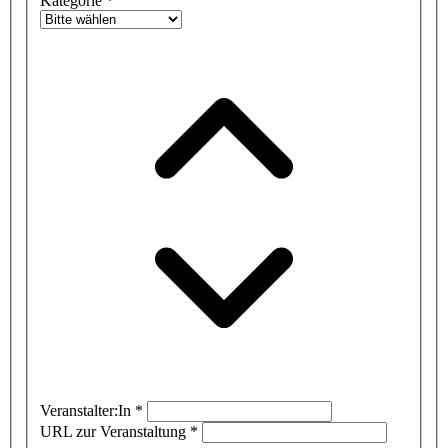
Kategorie
*
Veranstalter:In
*
URL zur Veranstaltung
*