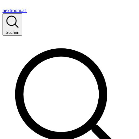
nextroom.at
Suchen