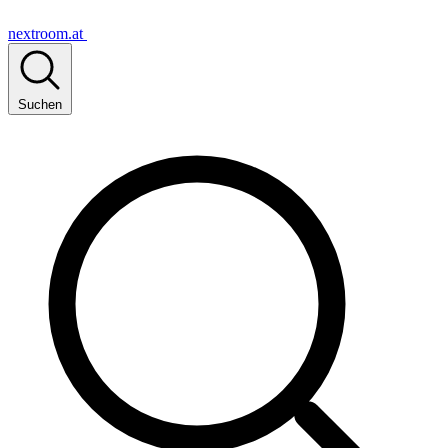
nextroom.at
Suchen