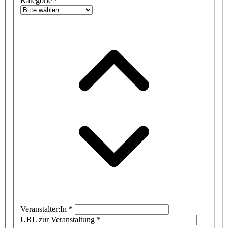
Kategorie
*
Veranstalter:In
*
URL zur Veranstaltung
*