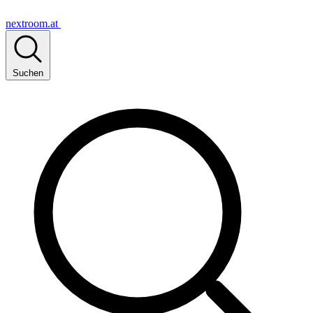
nextroom.at
Suchen