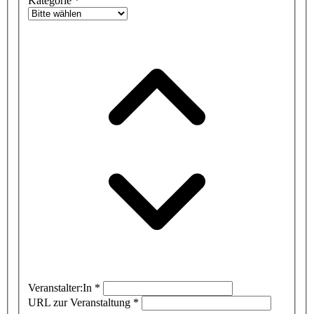
Kategorie
*
Veranstalter:In
*
URL zur Veranstaltung
*