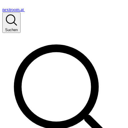
nextroom.at
Suchen