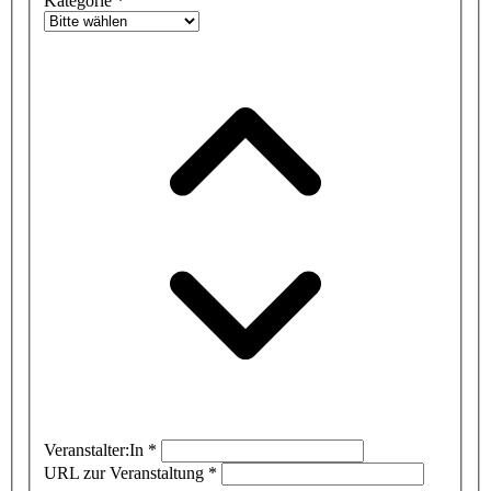
Kategorie
*
Veranstalter:In
*
URL zur Veranstaltung
*