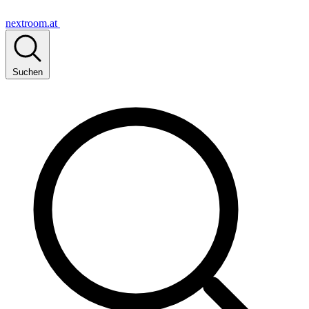
nextroom.at
Suchen