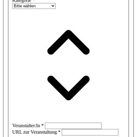
Kategorie
*
Veranstalter:In
*
URL zur Veranstaltung
*