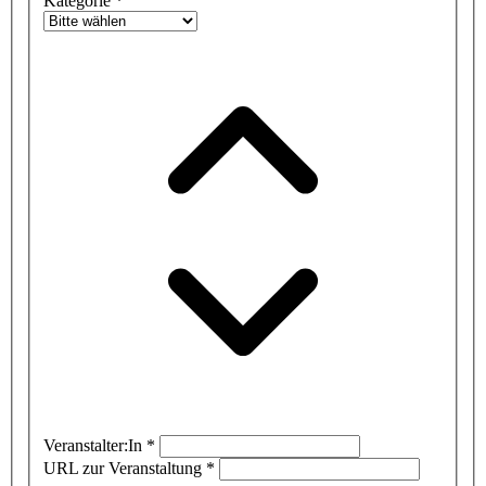
Kategorie
*
Veranstalter:In
*
URL zur Veranstaltung
*