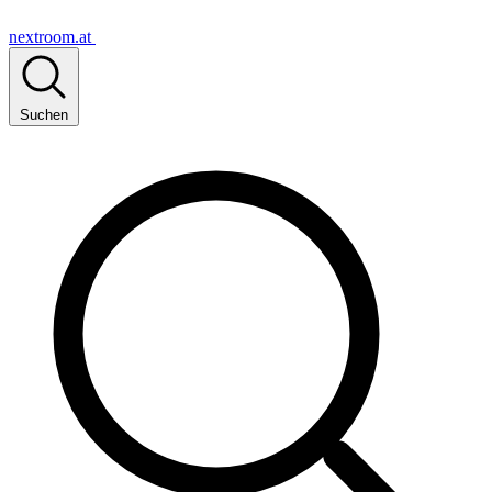
nextroom.at
Suchen