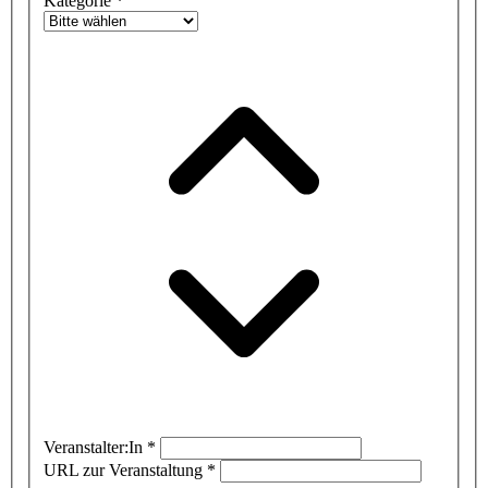
Kategorie
*
Veranstalter:In
*
URL zur Veranstaltung
*