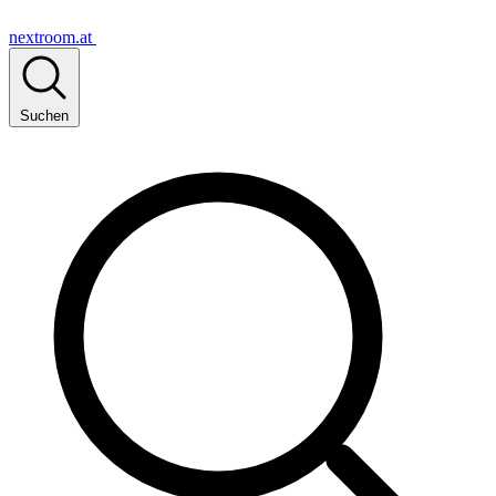
nextroom.at
Suchen