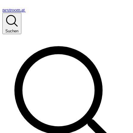
nextroom.at
Suchen