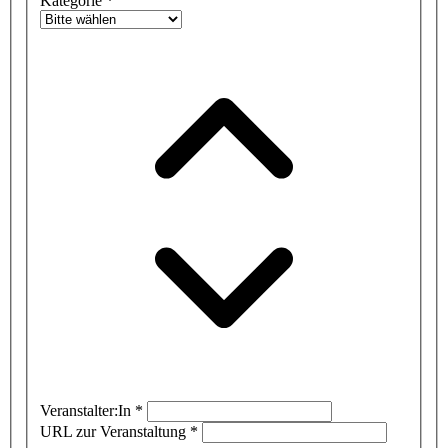
Kategorie
*
Veranstalter:In
*
URL zur Veranstaltung
*