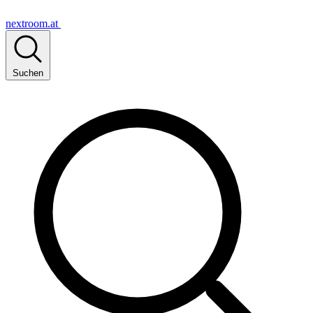
nextroom.at
Suchen