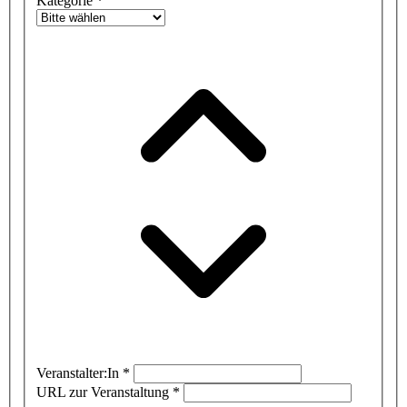
Kategorie
*
Veranstalter:In
*
URL zur Veranstaltung
*