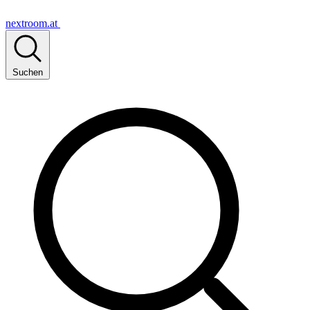
nextroom.at
Suchen