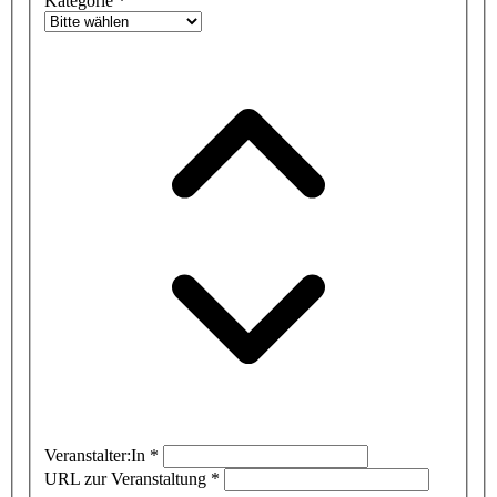
Kategorie
*
Veranstalter:In
*
URL zur Veranstaltung
*