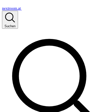
nextroom.at
Suchen