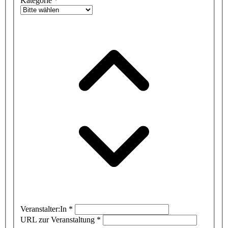
Kategorie
*
Veranstalter:In
*
URL zur Veranstaltung
*