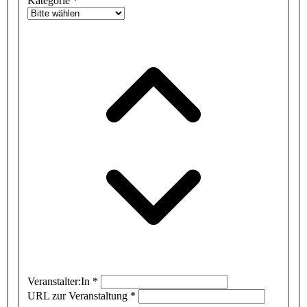
Kategorie
*
Veranstalter:In
*
URL zur Veranstaltung
*