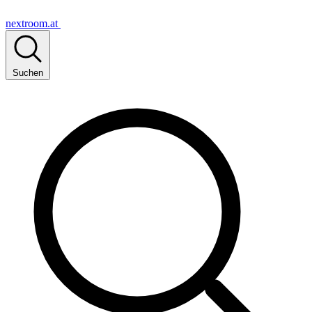
nextroom.at
Suchen