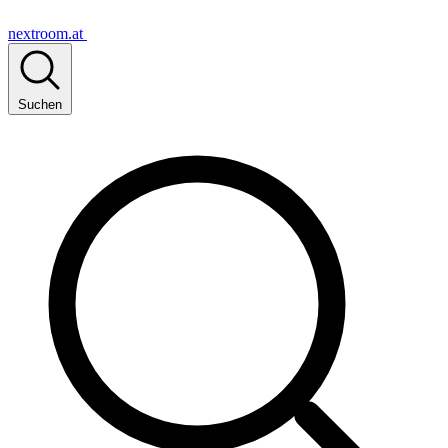
nextroom.at
Suchen