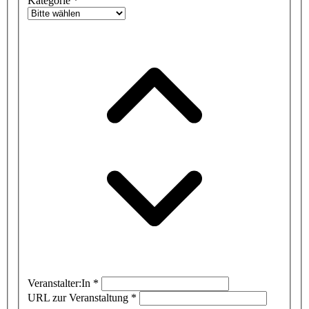
Kategorie
*
Veranstalter:In
*
URL zur Veranstaltung
*