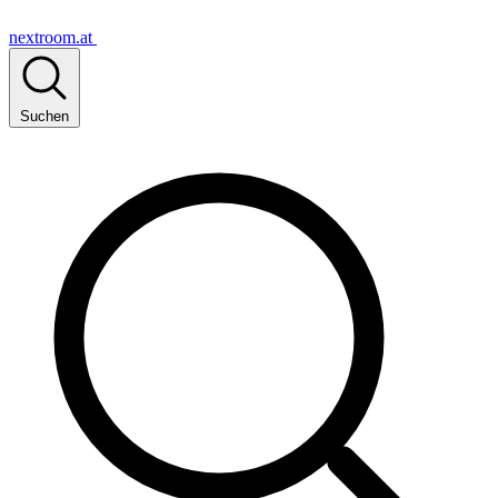
nextroom.at
Suchen