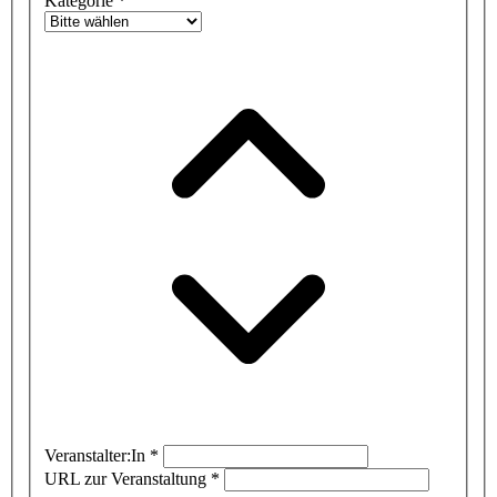
Kategorie
*
Veranstalter:In
*
URL zur Veranstaltung
*