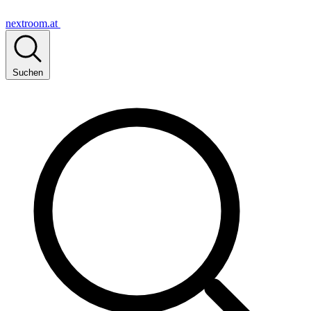
nextroom.at
Suchen