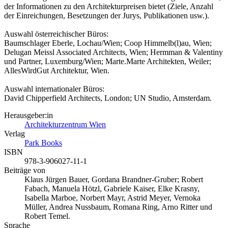
der Informationen zu den Architekturpreisen bietet (Ziele, Anzahl
der Einreichungen, Besetzungen der Jurys, Publikationen usw.).
Auswahl österreichischer Büros:
Baumschlager Eberle, Lochau/Wien; Coop Himmelb(l)au, Wien;
Delugan Meissl Associated Architects, Wien; Hermman & Valentiny
und Partner, Luxemburg/Wien; Marte.Marte Architekten, Weiler;
AllesWirdGut Architektur, Wien.
Auswahl internationaler Büros:
David Chipperfield Architects, London; UN Studio, Amsterdam.
Herausgeber:in
Architekturzentrum Wien
Verlag
Park Books
ISBN
978-3-906027-11-1
Beiträge von
Klaus Jürgen Bauer, Gordana Brandner-Gruber; Robert
Fabach, Manuela Hötzl, Gabriele Kaiser, Elke Krasny,
Isabella Marboe, Norbert Mayr, Astrid Meyer, Vernoka
Müller, Andrea Nussbaum, Romana Ring, Arno Ritter und
Robert Temel.
Sprache