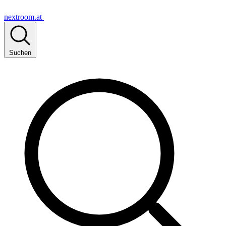
nextroom.at
Suchen