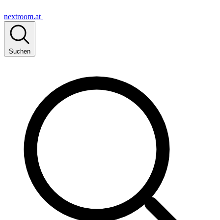
nextroom.at
Suchen