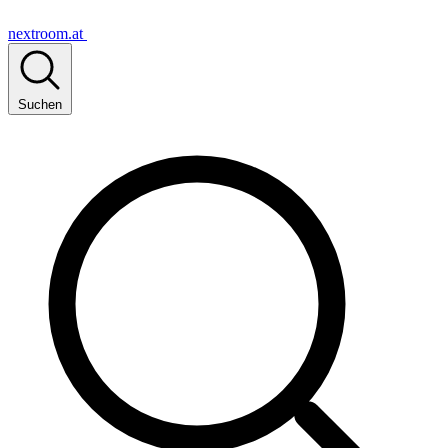
nextroom.at
Suchen