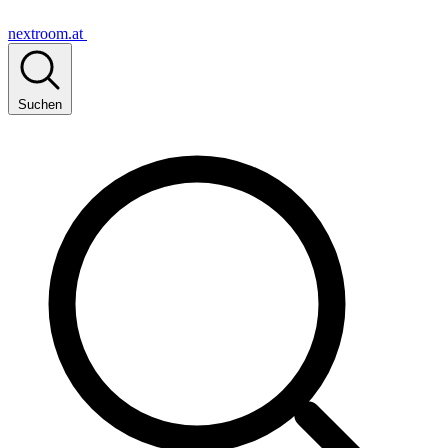
nextroom.at
Suchen