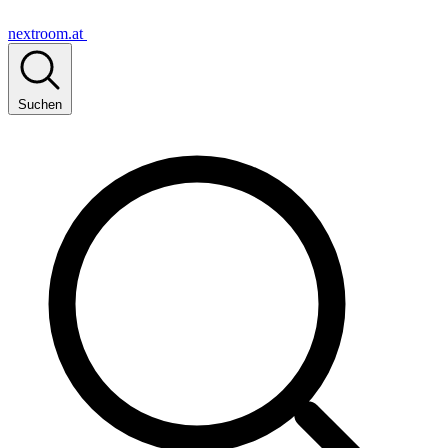
nextroom.at
Suchen