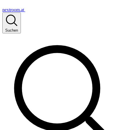
nextroom.at
Suchen