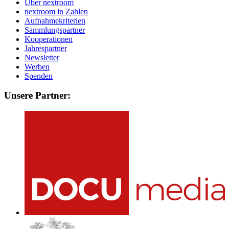
Über nextroom
nextroom in Zahlen
Aufnahmekriterien
Sammlungspartner
Kooperationen
Jahrespartner
Newsletter
Werben
Spenden
Unsere Partner: