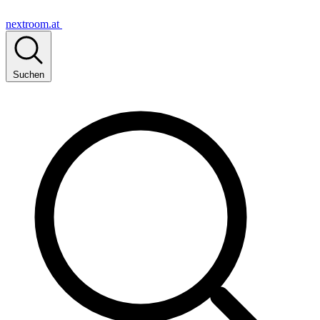
nextroom.at
Suchen