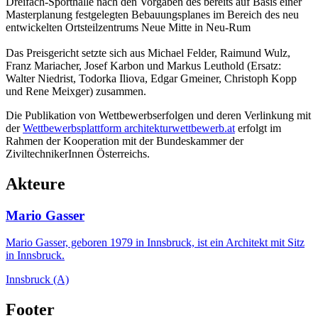
Dreifach-Sporthalle nach den Vorgaben des bereits auf Basis einer
Masterplanung festgelegten Bebauungsplanes im Bereich des neu
entwickelten Ortsteilzentrums Neue Mitte in Neu-Rum
Das Preisgericht setzte sich aus Michael Felder, Raimund Wulz,
Franz Mariacher, Josef Karbon und Markus Leuthold (Ersatz:
Walter Niedrist, Todorka Iliova, Edgar Gmeiner, Christoph Kopp
und Rene Meixger) zusammen.
Die Publikation von Wettbewerbserfolgen und deren Verlinkung mit
der
Wettbewerbsplattform architekturwettbewerb.at
erfolgt im
Rahmen der Kooperation mit der Bundeskammer der
ZiviltechnikerInnen Österreichs.
Akteure
Mario Gasser
Mario Gasser, geboren 1979 in Innsbruck, ist ein Architekt mit Sitz
in Innsbruck.
Innsbruck (A)
Footer