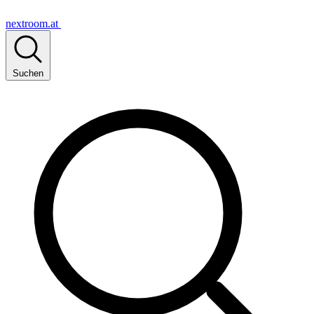
nextroom.at
Suchen