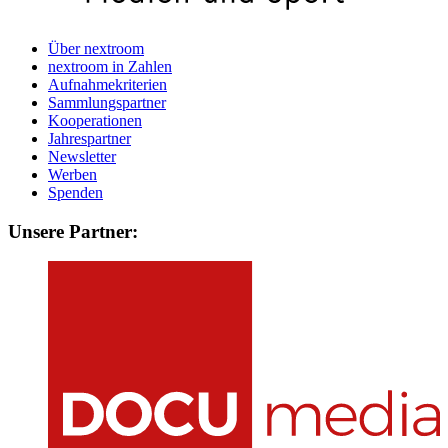
Über nextroom
nextroom in Zahlen
Aufnahmekriterien
Sammlungspartner
Kooperationen
Jahrespartner
Newsletter
Werben
Spenden
Unsere Partner: