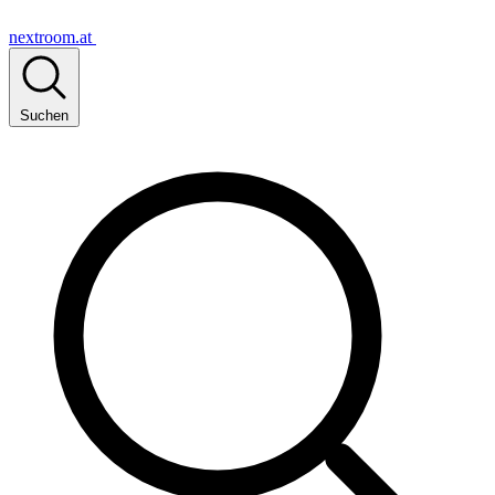
nextroom.at
Suchen