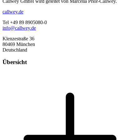
Callwey GmbH wird geleitet von Marcella Prior-Callwey.
callwey.de
Tel +49 89 8905080-0
info@callwey.de
Klenzestraße 36
80469 München
Deutschland
Übersicht