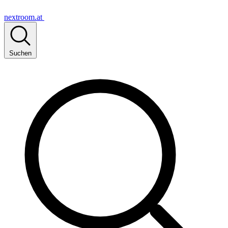
nextroom.at
Suchen