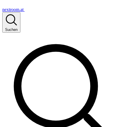
nextroom.at
Suchen