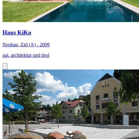
Haus KiKo
Neubau, Zirl (A) - 2009
aut. architektur und tirol