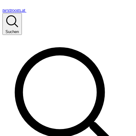
nextroom.at
Suchen