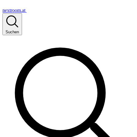
nextroom.at
Suchen