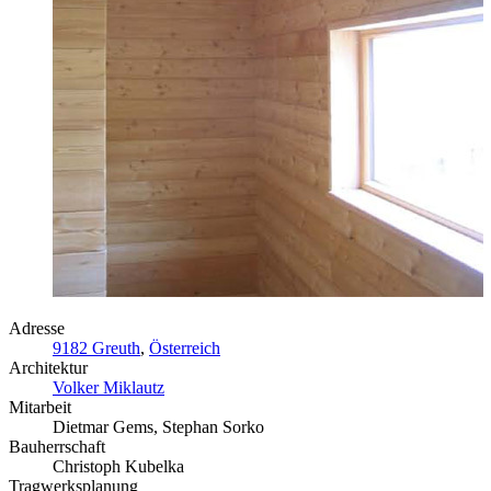
Adresse
9182 Greuth
,
Österreich
Architektur
Volker Miklautz
Mitarbeit
Dietmar Gems, Stephan Sorko
Bauherrschaft
Christoph Kubelka
Tragwerksplanung