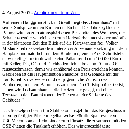
4. August 2005 -
Architekturzentrum Wien
Auf einem Hanggrundstück in Greuth liegt das „Baumhaus“ mit
seiner Südspitze in den Kronen der Eichen. Der Jahreszyklus der
Bäume wird so zum atmosphärischen Bestandteil des Wohnens, der
Schattenspender wandelt sich zum Herbstfarbenintensivator und gibt
in der blattlosen Zeit den Blick auf die Karawanken frei. Volker
Miklautz hat das Gebäude in intensiver Auseinandersetzung mit dem
Bauplatz und natürlich mit dem Bauherren, einem Arzt-Schriftsteller,
entwickelt: „Christoph wollte eine Palladiovilla um 100.000 Euro
mit Keller, EG, OG und Dachboden. Ich habe dann EG und OG
rausgeschmissen, damit wir annähernd den Preis erreichen können.
Geblieben ist die Hauptintention Palladios, das Gebäude mit der
Landschaft zu verweben und der jugendliche Wunsch des
Bauherren, in einem Baumhaus zu leben. Da Christoph über 60 ist,
haben wir das Baumhaus in die Horizontale gelegt, mit einer
Terrasse in den Baumkronen der Eichen an der Südseite des
Gebäudes.“
Das Sockelgeschoss ist in Stahlbeton ausgeführt, das Erdgeschoss in
teilvorgefertigter Pfostenriegelbauweise. Für die Spannweite von
7,30 Metern kamen Leimbinder zum Einsatz, die zusammen mit den
OSB-Platten die Tragkraft erhöhen. Das wintergeschlägerte