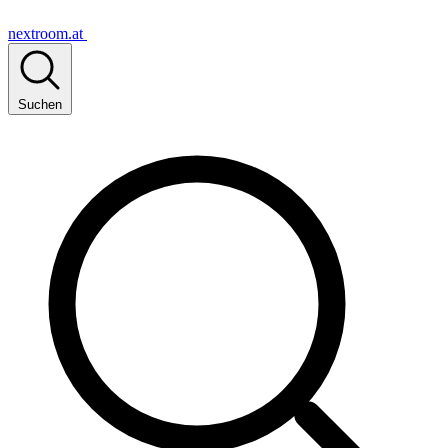
nextroom.at
Suchen