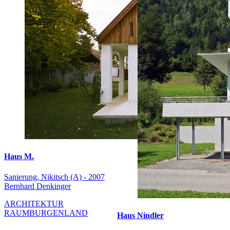
Haus M.
Sanierung, Nikitsch (A) - 2007
Bernhard Denkinger
ARCHITEKTUR
RAUMBURGENLAND
Haus Nindler