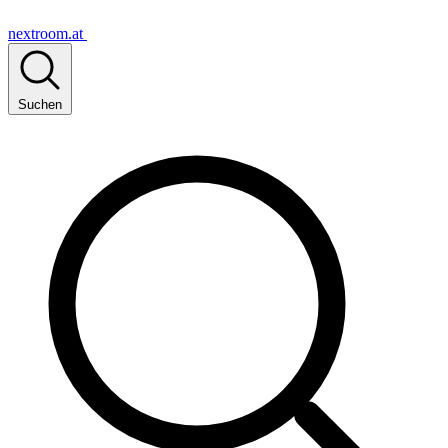
nextroom.at
Suchen