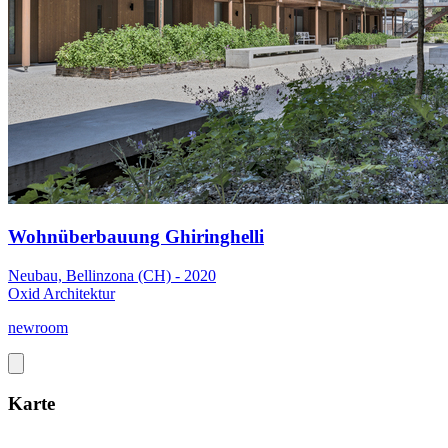
Wohnüberbauung Ghiringhelli
Neubau, Bellinzona (CH) - 2020
Oxid Architektur
newroom
Karte