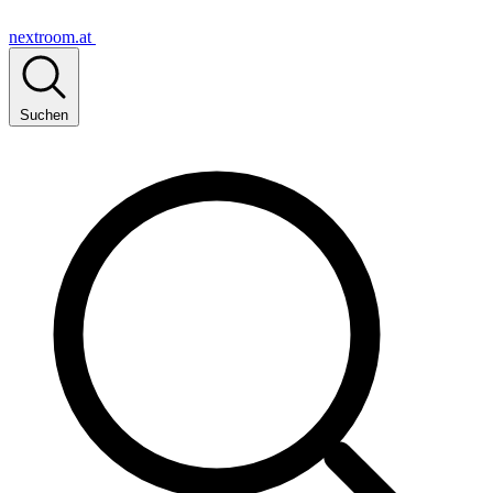
nextroom.at
Suchen