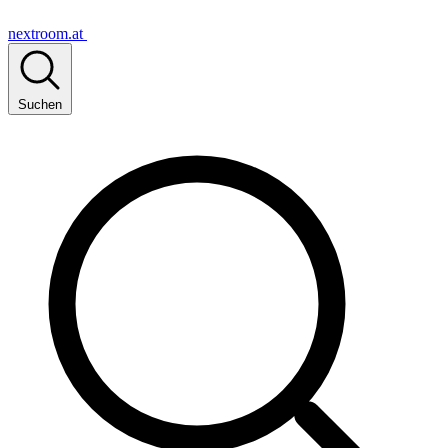
nextroom.at
Suchen