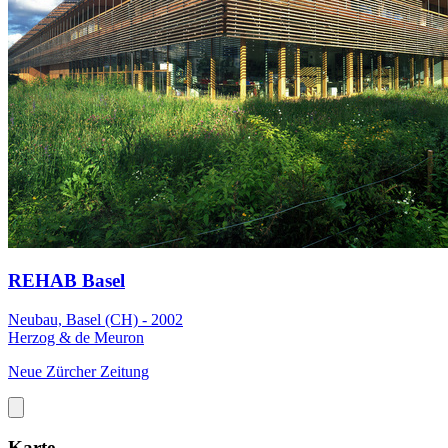
REHAB Basel
Neubau, Basel (CH) - 2002
Herzog & de Meuron
Neue Zürcher Zeitung
Karte