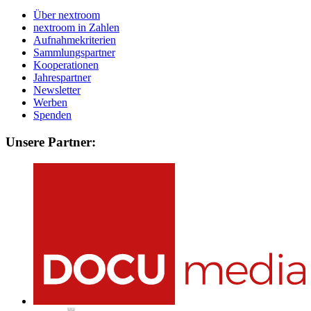
Über nextroom
nextroom in Zahlen
Aufnahmekriterien
Sammlungspartner
Kooperationen
Jahrespartner
Newsletter
Werben
Spenden
Unsere Partner: