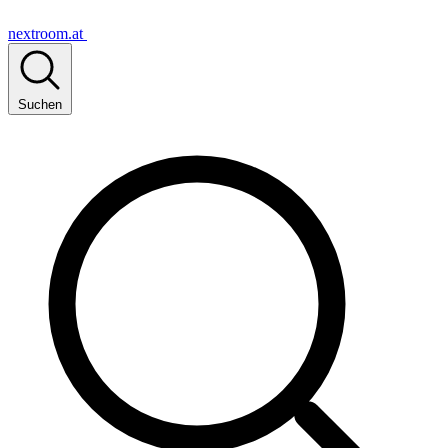
nextroom.at
Suchen