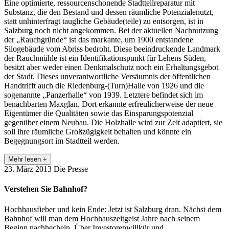
Eine optimierte, ressourcenschonende Stadtteilreparatur mit
Substanz, die den Bestand und dessen räumliche Potenzialenutzt,
statt unhinterfragt taugliche Gebäude(teile) zu entsorgen, ist in
Salzburg noch nicht angekommen. Bei der aktuellen Nachnutzung
der „Rauchgründe“ ist das markante, um 1900 entstandene
Silogebäude vom Abriss bedroht. Diese beeindruckende Landmark
der Rauchmühle ist ein Identifikationspunkt für Lehens Süden,
besitzt aber weder einen Denkmalschutz noch ein Erhaltungsgebot
der Stadt. Dieses unverantwortliche Versäumnis der öffentlichen
Handtrifft auch die Riedenburg-(Turn)Halle von 1926 und die
sogenannte „Panzerhalle“ von 1939. Letztere befindet sich im
benachbarten Maxglan. Dort erkannte erfreulicherweise der neue
Eigentümer die Qualitäten sowie das Einsparungspotenzial
gegenüber einem Neubau. Die Holzhalle wird zur Zeit adaptiert, sie
soll ihre räumliche Großzügigkeit behalten und könnte ein
Begegnungsort im Stadtteil werden.
Mehr lesen +
23. März 2013
Die Presse
Verstehen Sie Bahnhof?
Hochhausfieber und kein Ende: Jetzt ist Salzburg dran. Nächst dem
Bahnhof will man dem Hochhauszeitgeist Jahre nach seinem
Beginn nachhecheln. Über Investorenwillkür und