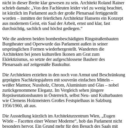
nicht in dieser Breite klar gewesen zu sein. Architekt Roland Rainer
schrieb damals: „Von den Fachleuten leider viel zu wenig beachtet,
ist kürzlich im Parlament auch der große Plenarsaal fertiggestellt
worden – inmitten der feierlichen Architektur Hansens ein Konzept
aus modernem Geist, ein Saal der Arbeit, ernst und klar, fast
durchsichtig, sachlich und höchst gediegen.“
Wie die anderen beiden bombenbeschädigten Ringstraßenbauten
Burgtheater und Operwurde das Parlament außen in seiner
ursprünglichen Formen wiederhergestellt. Wanderten die
Architekten bei jenen kulturellen Ikonen am Grat zum
Eklektizismus, so setzte der aufgeschlossene Bauherr des
Plenarsaals auf zeitgemäße Baukultur.
Die Architekten erzielten in den noch von Armut und Beschränkung
geprägten Nachkriegsjahren mit souverän einfachen Mitteln –
weißer Marmor, Nussholz, Chrom, Aluminium und Glas – nobel
zurückgenommene Eleganz. Im Vergleich sehen jüngere
Repräsentationsbauten in Österreich, selbst Neu- und Kulturbauten
wie Clemens Holzmeisters Großes Festspielhaus in Salzburg
1956/1960, alt aus.
Die Ausstellung kürzlich im Architekturzentrum Wien, „Eugen
Wörle – Facetten einer Wiener Moderne“, hob das Parlament nicht
besonders hervor. Ein Grund mehr für den Besuch des Saals mit