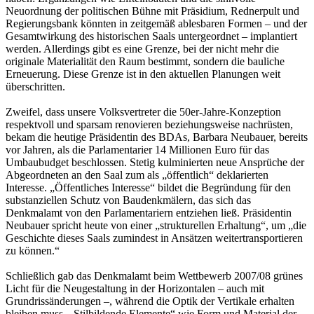
Neuordnung der politischen Bühne mit Präsidium, Rednerpult und
Regierungsbank könnten in zeitgemäß ablesbaren Formen – und der
Gesamtwirkung des historischen Saals untergeordnet – implantiert
werden. Allerdings gibt es eine Grenze, bei der nicht mehr die
originale Materialität den Raum bestimmt, sondern die bauliche
Erneuerung. Diese Grenze ist in den aktuellen Planungen weit
überschritten.
Zweifel, dass unsere Volksvertreter die 50er-Jahre-Konzeption
respektvoll und sparsam renovieren beziehungsweise nachrüsten,
bekam die heutige Präsidentin des BDAs, Barbara Neubauer, bereits
vor Jahren, als die Parlamentarier 14 Millionen Euro für das
Umbaubudget beschlossen. Stetig kulminierten neue Ansprüche der
Abgeordneten an den Saal zum als „öffentlich“ deklarierten
Interesse. „Öffentliches Interesse“ bildet die Begründung für den
substanziellen Schutz von Baudenkmälern, das sich das
Denkmalamt von den Parlamentariern entziehen ließ. Präsidentin
Neubauer spricht heute von einer „strukturellen Erhaltung“, um „die
Geschichte dieses Saals zumindest in Ansätzen weitertransportieren
zu können.“
Schließlich gab das Denkmalamt beim Wettbewerb 2007/08 grünes
Licht für die Neugestaltung in der Horizontalen – auch mit
Grundrissänderungen –, während die Optik der Vertikale erhalten
bleiben muss. „Stilbildende Elemente“ wie Form und Material der