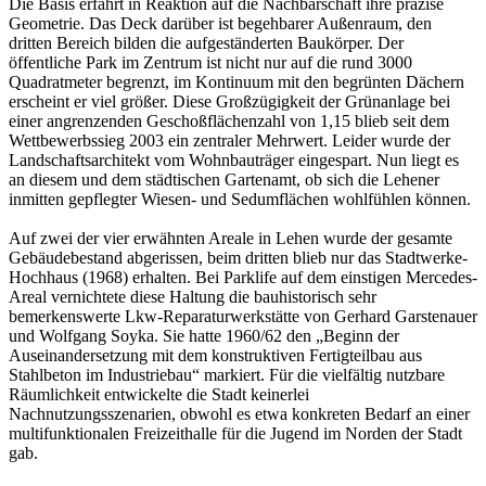
Die Basis erfährt in Reaktion auf die Nachbarschaft ihre präzise
Geometrie. Das Deck darüber ist begehbarer Außenraum, den
dritten Bereich bilden die aufgeständerten Baukörper. Der
öffentliche Park im Zentrum ist nicht nur auf die rund 3000
Quadratmeter begrenzt, im Kontinuum mit den begrünten Dächern
erscheint er viel größer. Diese Großzügigkeit der Grünanlage bei
einer angrenzenden Geschoßflächenzahl von 1,15 blieb seit dem
Wettbewerbssieg 2003 ein zentraler Mehrwert. Leider wurde der
Landschaftsarchitekt vom Wohnbauträger eingespart. Nun liegt es
an diesem und dem städtischen Gartenamt, ob sich die Lehener
inmitten gepflegter Wiesen- und Sedumflächen wohlfühlen können.
Auf zwei der vier erwähnten Areale in Lehen wurde der gesamte
Gebäudebestand abgerissen, beim dritten blieb nur das Stadtwerke-
Hochhaus (1968) erhalten. Bei Parklife auf dem einstigen Mercedes-
Areal vernichtete diese Haltung die bauhistorisch sehr
bemerkenswerte Lkw-Reparaturwerkstätte von Gerhard Garstenauer
und Wolfgang Soyka. Sie hatte 1960/62 den „Beginn der
Auseinandersetzung mit dem konstruktiven Fertigteilbau aus
Stahlbeton im Industriebau“ markiert. Für die vielfältig nutzbare
Räumlichkeit entwickelte die Stadt keinerlei
Nachnutzungsszenarien, obwohl es etwa konkreten Bedarf an einer
multifunktionalen Freizeithalle für die Jugend im Norden der Stadt
gab.