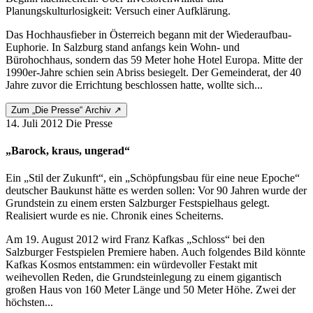
Planungskulturlosigkeit: Versuch einer Aufklärung.
Das Hochhausfieber in Österreich begann mit der Wiederaufbau-
Euphorie. In Salzburg stand anfangs kein Wohn- und
Bürohochhaus, sondern das 59 Meter hohe Hotel Europa. Mitte der
1990er-Jahre schien sein Abriss besiegelt. Der Gemeinderat, der 40
Jahre zuvor die Errichtung beschlossen hatte, wollte sich...
Zum „Die Presse“ Archiv ↗
14. Juli 2012
Die Presse
„Barock, kraus, ungerad“
Ein „Stil der Zukunft“, ein „Schöpfungsbau für eine neue Epoche“
deutscher Baukunst hätte es werden sollen: Vor 90 Jahren wurde der
Grundstein zu einem ersten Salzburger Festspielhaus gelegt.
Realisiert wurde es nie. Chronik eines Scheiterns.
Am 19. August 2012 wird Franz Kafkas „Schloss“ bei den
Salzburger Festspielen Premiere haben. Auch folgendes Bild könnte
Kafkas Kosmos entstammen: ein würdevoller Festakt mit
weihevollen Reden, die Grundsteinlegung zu einem gigantisch
großen Haus von 160 Meter Länge und 50 Meter Höhe. Zwei der
höchsten...