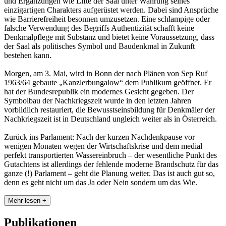
und Ergänzungen wie Lifte der Saal unter Wahrung seines
einzigartigen Charakters aufgerüstet werden. Dabei sind Ansprüche
wie Barrierefreiheit besonnen umzusetzen. Eine schlampige oder
falsche Verwendung des Begriffs Authentizität schafft keine
Denkmalpflege mit Substanz und bietet keine Voraussetzung, dass
der Saal als politisches Symbol und Baudenkmal in Zukunft
bestehen kann.
Morgen, am 3. Mai, wird in Bonn der nach Plänen von Sep Ruf
1963/64 gebaute „Kanzlerbungalow“ dem Publikum geöffnet. Er
hat der Bundesrepublik ein modernes Gesicht gegeben. Der
Symbolbau der Nachkriegszeit wurde in den letzten Jahren
vorbildlich restauriert, die Bewusstseinsbildung für Denkmäler der
Nachkriegszeit ist in Deutschland ungleich weiter als in Österreich.
Zurück ins Parlament: Nach der kurzen Nachdenkpause vor
wenigen Monaten wegen der Wirtschaftskrise und dem medial
perfekt transportierten Wassereinbruch – der wesentliche Punkt des
Gutachtens ist allerdings der fehlende moderne Brandschutz für das
ganze (!) Parlament – geht die Planung weiter. Das ist auch gut so,
denn es geht nicht um das Ja oder Nein sondern um das Wie.
Mehr lesen +
Publikationen