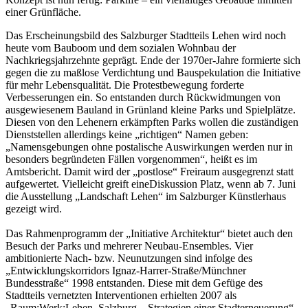
einer Grünfläche.
Das Erscheinungsbild des Salzburger Stadtteils Lehen wird noch
heute vom Bauboom und dem sozialen Wohnbau der
Nachkriegsjahrzehnte geprägt. Ende der 1970er-Jahre formierte sich
gegen die zu maßlose Verdichtung und Bauspekulation die Initiative
für mehr Lebensqualität. Die Protestbewegung forderte
Verbesserungen ein. So entstanden durch Rückwidmungen von
ausgewiesenem Bauland in Grünland kleine Parks und Spielplätze.
Diesen von den Lehenern erkämpften Parks wollen die zuständigen
Dienststellen allerdings keine „richtigen“ Namen geben:
„Namensgebungen ohne postalische Auswirkungen werden nur in
besonders begründeten Fällen vorgenommen“, heißt es im
Amtsbericht. Damit wird der „postlose“ Freiraum ausgegrenzt statt
aufgewertet. Vielleicht greift eineDiskussion Platz, wenn ab 7. Juni
die Ausstellung „Landschaft Lehen“ im Salzburger Künstlerhaus
gezeigt wird.
Das Rahmenprogramm der „Initiative Architektur“ bietet auch den
Besuch der Parks und mehrerer Neubau-Ensembles. Vier
ambitionierte Nach- bzw. Neunutzungen sind infolge des
„Entwicklungskorridors Ignaz-Harrer-Straße/Münchner
Bundesstraße“ 1998 entstanden. Diese mit dem Gefüge des
Stadtteils vernetzten Interventionen erhielten 2007 als
„Raum:Werk:Lehen, Salzburg – Strategien einer Stadterneuerung“