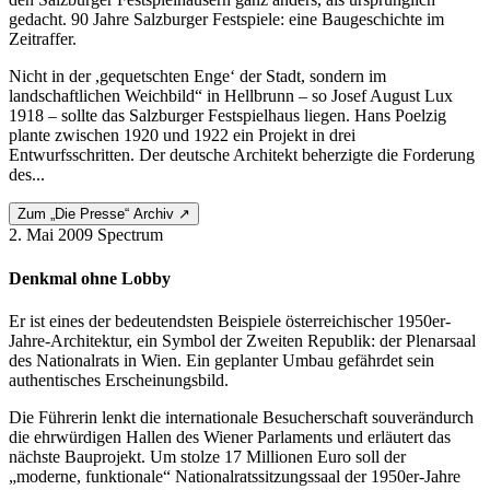
gedacht. 90 Jahre Salzburger Festspiele: eine Baugeschichte im
Zeitraffer.
Nicht in der ,gequetschten Enge‘ der Stadt, sondern im
landschaftlichen Weichbild“ in Hellbrunn – so Josef August Lux
1918 – sollte das Salzburger Festspielhaus liegen. Hans Poelzig
plante zwischen 1920 und 1922 ein Projekt in drei
Entwurfsschritten. Der deutsche Architekt beherzigte die Forderung
des...
Zum „Die Presse“ Archiv ↗
2. Mai 2009
Spectrum
Denkmal ohne Lobby
Er ist eines der bedeutendsten Beispiele österreichischer 1950er-
Jahre-Architektur, ein Symbol der Zweiten Republik: der Plenarsaal
des Nationalrats in Wien. Ein geplanter Umbau gefährdet sein
authentisches Erscheinungsbild.
Die Führerin lenkt die internationale Besucherschaft souverändurch
die ehrwürdigen Hallen des Wiener Parlaments und erläutert das
nächste Bauprojekt. Um stolze 17 Millionen Euro soll der
„moderne, funktionale“ Nationalratssitzungssaal der 1950er-Jahre