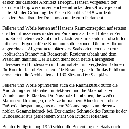
es sich der dänische Architekt Theophil Hansen vorgestellt, der
damit ein Hauptwerk in seinem beeindruckenden OEuvre geplant
hatte. Mit der Gründung der Ersten Republik 1918 wurde der
einstige Prachtbau der Donaumonarchie zum Parlament.
Fellerer und Wörle bauten auf Hansens Raumkonzeption auf setzten
die Bedürfnisse eines modernen Parlaments auf der Höhe der Zeit
um. Sie öffneten den Saal durch Glastüren zum Couloir und schufen
mit diesen Foyers offene Kommunikationszonen. Die im Halbrund
angeordneten Abgeordnetenplätze des Saals orientieren sich zur
„politischen Bühne“ mit Rednerpult, Regierungsbank und dem
Präsidium dahinter. Der Balkon dient noch heute Ehrengästen,
interessierten Bundesräten und Journalisten mit verglasten Kabinen
für Rundfunk und Fernsehen. Die Besuchergalerie für das Publikum
erweiterten die Architekten auf 180 Sitz- und 60 Stehplätze.
Fellerer und Wörle optimierten auch die Raumakustik durch die
Anordnung der Sitzreihen in Sektoren und die Materialität von
Wänden und Fußböden. Die Nussholz-Lamberien, die weißen
Marmorverkleidungen, die Sitze in braunem Rindsleder und die
Fußbodenbespannung aus mattem Velours tragen zum dezent-
noblen Gesamteindruck bei. Der einzige Schmuck des Raums ist der
Bundesadler aus getriebenem Stahl von Rudolf Hoflehner.
Bei der Fertigstellung 1956 schien die Bedeutung des Saals noch