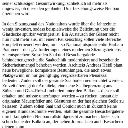
seiner schlüssigen Gesamtwirkung, schließlich ist mehr als
ungewiss, ob diese den geplanten Um- beziehungsweise Neubau
überleben wird.
In den Sitzungssaal des Nationalrats wurde über die Jahrzehnte
wenig investiert, sodass beispielsweise die Belichtung über die
Glasdecke spürbar verringert ist. Ein Austausch der Gläser reicht
nun nicht mehr aus, mit einem Paukenschlag sollen viele Bereiche
komplett erneuert werden, um – so Nationalratspräsidentin Barbara
Prammer – den „Anforderungen eines modernen Sitzungsbetriebs“
zu entsprechen: So sollen Saal und Besuchergalerie
behindertengerecht, die Saaltechnik modernisiert und bestehende
Sicherheitsmängel behoben werden. Architekt Andreas Heidl plant
neue bewegliche, kompaktere Bestuhlungen, die auch etwas
Platzgewinn im nur geringfügig vergrößerbaren Plenarsaal
bedeuten. Zudem soll der gesamte Saalboden neu errichtet werden.
Zurzeit überlegt der Architekt, eine neue Saalbegrenzung aus
Stützen und Glas-Holz-Lamberien unter den Balkon – dieser soll
erhalten und müsste unterfangen werden – zu rücken, anstatt die
originalen Mauerpfeiler und Glastüren an der fast gleichen Stelle zu
belassen. Zudem sollen Saal und Couloir auch in Zukunft keine
eigenen Brandabschnitte werden. Statt die gesamte Besuchergalerie
durch kompletten Neubau rollstuhlgerecht zu machen, bietet sich
schon heute der Balkon an, der neben Journalisten auch Besuchern
dienen kann.