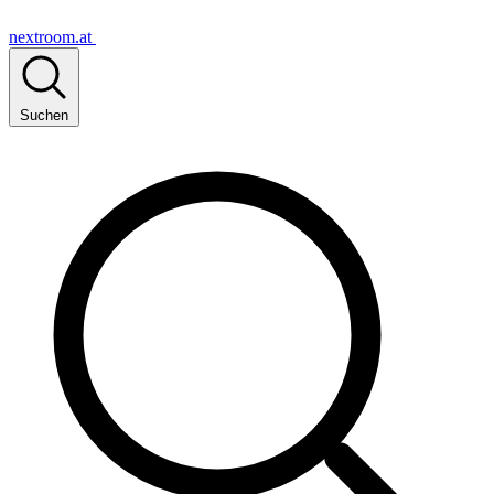
nextroom.at
Suchen