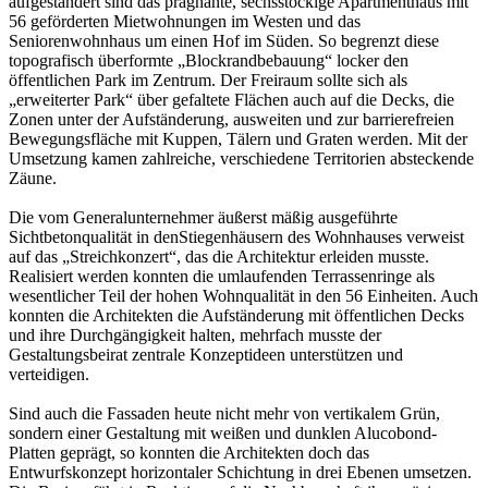
aufgeständert sind das prägnante, sechsstöckige Apartmenthaus mit
56 geförderten Mietwohnungen im Westen und das
Seniorenwohnhaus um einen Hof im Süden. So begrenzt diese
topografisch überformte „Blockrandbebauung“ locker den
öffentlichen Park im Zentrum. Der Freiraum sollte sich als
„erweiterter Park“ über gefaltete Flächen auch auf die Decks, die
Zonen unter der Aufständerung, ausweiten und zur barrierefreien
Bewegungsfläche mit Kuppen, Tälern und Graten werden. Mit der
Umsetzung kamen zahlreiche, verschiedene Territorien absteckende
Zäune.
Die vom Generalunternehmer äußerst mäßig ausgeführte
Sichtbetonqualität in denStiegenhäusern des Wohnhauses verweist
auf das „Streichkonzert“, das die Architektur erleiden musste.
Realisiert werden konnten die umlaufenden Terrassenringe als
wesentlicher Teil der hohen Wohnqualität in den 56 Einheiten. Auch
konnten die Architekten die Aufständerung mit öffentlichen Decks
und ihre Durchgängigkeit halten, mehrfach musste der
Gestaltungsbeirat zentrale Konzeptideen unterstützen und
verteidigen.
Sind auch die Fassaden heute nicht mehr von vertikalem Grün,
sondern einer Gestaltung mit weißen und dunklen Alucobond-
Platten geprägt, so konnten die Architekten doch das
Entwurfskonzept horizontaler Schichtung in drei Ebenen umsetzen.