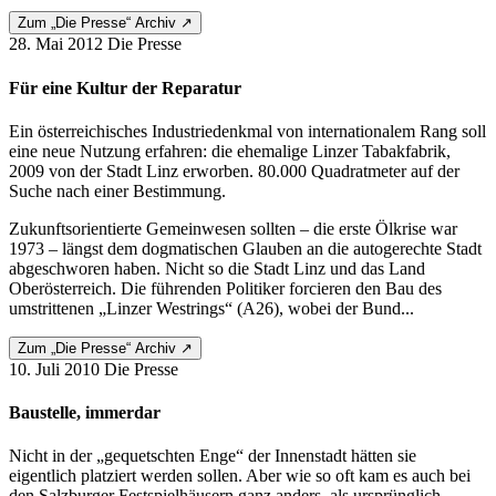
Zum „Die Presse“ Archiv ↗
28. Mai 2012
Die Presse
Für eine Kultur der Reparatur
Ein österreichisches Industriedenkmal von internationalem Rang soll
eine neue Nutzung erfahren: die ehemalige Linzer Tabakfabrik,
2009 von der Stadt Linz erworben. 80.000 Quadratmeter auf der
Suche nach einer Bestimmung.
Zukunftsorientierte Gemeinwesen sollten – die erste Ölkrise war
1973 – längst dem dogmatischen Glauben an die autogerechte Stadt
abgeschworen haben. Nicht so die Stadt Linz und das Land
Oberösterreich. Die führenden Politiker forcieren den Bau des
umstrittenen „Linzer Westrings“ (A26), wobei der Bund...
Zum „Die Presse“ Archiv ↗
10. Juli 2010
Die Presse
Baustelle, immerdar
Nicht in der „gequetschten Enge“ der Innenstadt hätten sie
eigentlich platziert werden sollen. Aber wie so oft kam es auch bei
den Salzburger Festspielhäusern ganz anders, als ursprünglich