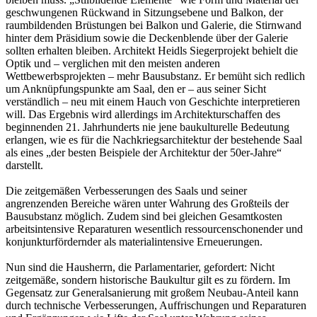
geschwungenen Rückwand in Sitzungsebene und Balkon, der
raumbildenden Brüstungen bei Balkon und Galerie, die Stirnwand
hinter dem Präsidium sowie die Deckenblende über der Galerie
sollten erhalten bleiben. Architekt Heidls Siegerprojekt behielt die
Optik und – verglichen mit den meisten anderen
Wettbewerbsprojekten – mehr Bausubstanz. Er bemüht sich redlich
um Anknüpfungspunkte am Saal, den er – aus seiner Sicht
verständlich – neu mit einem Hauch von Geschichte interpretieren
will. Das Ergebnis wird allerdings im Architekturschaffen des
beginnenden 21. Jahrhunderts nie jene baukulturelle Bedeutung
erlangen, wie es für die Nachkriegsarchitektur der bestehende Saal
als eines „der besten Beispiele der Architektur der 50er-Jahre“
darstellt.
Die zeitgemäßen Verbesserungen des Saals und seiner
angrenzenden Bereiche wären unter Wahrung des Großteils der
Bausubstanz möglich. Zudem sind bei gleichen Gesamtkosten
arbeitsintensive Reparaturen wesentlich ressourcenschonender und
konjunkturfördernder als materialintensive Erneuerungen.
Nun sind die Hausherrn, die Parlamentarier, gefordert: Nicht
zeitgemäße, sondern historische Baukultur gilt es zu fördern. Im
Gegensatz zur Generalsanierung mit großem Neubau-Anteil kann
durch technische Verbesserungen, Auffrischungen und Reparaturen