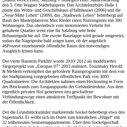
den 5. Otto Wagner Städtebaupreis: Das Architekturbüro Halle 1
plante das Wohn- und Geschäftshaus @fallnhauser (2006) und die
„Neue Mitte Lehen“ (2009), das „Stadtwerk Lehen“ beherbergt auf
Basis des Masterplansvon Max Rieder einen Nutzungsmix mit 300
Wohnungen. Das oberirdisch vom motorisierten Verkehr frei
gehaltene Quartier weist eine für Salzburg sehr hohe
Bebauungsdichte auf. Die zweite Bauetappe wird gerade umgesetzt,
sodass die Nagelprobe bald zeigen kann, ob der angeblich
46Prozent einnehmende öffentliche Raum den notwendigen
Ausgleich leisten kann.
Der vierte Baustein Parklife wurde 2010/ 2012 als modifiziertes
Siegerprojekt von „Europan 07“ 2003 realisiert. Touzimsky Herold
& Mehlem verknüpften das geforderte Raumprogramm mit dem von
der Stadtplanung vorgegebenen öffentlichen Park von 3000
Quadratmetern: Die Architekten nahmen einen Heckenring in Form
des Blockrands zum Ausgangspunkt der Gebäudestruktur. Aus dem
eigentlich privaten Hof generieren neu geschaffene
Verbindungswege einen attraktiven Treffpunkt der Bewohner mit
der Öffentlichkeit.
Der die Grundstücksränder markierende Sockel beherbergt etwa den
Supermarkt. Er wölbt sich im Osten zum künstlichen „Hügel“ mit
32 teilbetreuten Seniorenappartements. Über dem Sockelgeschoß