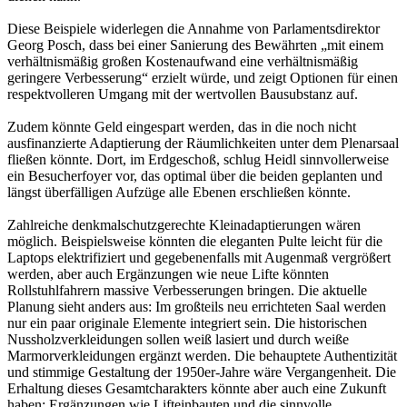
Diese Beispiele widerlegen die Annahme von Parlamentsdirektor
Georg Posch, dass bei einer Sanierung des Bewährten „mit einem
verhältnismäßig großen Kostenaufwand eine verhältnismäßig
geringere Verbesserung“ erzielt würde, und zeigt Optionen für einen
respektvolleren Umgang mit der wertvollen Bausubstanz auf.
Zudem könnte Geld eingespart werden, das in die noch nicht
ausfinanzierte Adaptierung der Räumlichkeiten unter dem Plenarsaal
fließen könnte. Dort, im Erdgeschoß, schlug Heidl sinnvollerweise
ein Besucherfoyer vor, das optimal über die beiden geplanten und
längst überfälligen Aufzüge alle Ebenen erschließen könnte.
Zahlreiche denkmalschutzgerechte Kleinadaptierungen wären
möglich. Beispielsweise könnten die eleganten Pulte leicht für die
Laptops elektrifiziert und gegebenenfalls mit Augenmaß vergrößert
werden, aber auch Ergänzungen wie neue Lifte könnten
Rollstuhlfahrern massive Verbesserungen bringen. Die aktuelle
Planung sieht anders aus: Im großteils neu errichteten Saal werden
nur ein paar originale Elemente integriert sein. Die historischen
Nussholzverkleidungen sollen weiß lasiert und durch weiße
Marmorverkleidungen ergänzt werden. Die behauptete Authentizität
und stimmige Gestaltung der 1950er-Jahre wäre Vergangenheit. Die
Erhaltung dieses Gesamtcharakters könnte aber auch eine Zukunft
haben: Ergänzungen wie Lifteinbauten und die sinnvolle