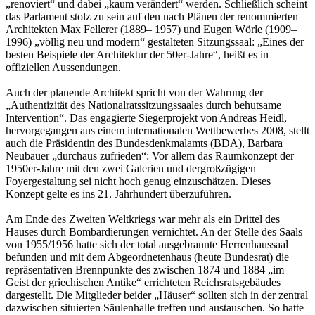
„renoviert“ und dabei „kaum verändert“ werden. Schließlich scheint
das Parlament stolz zu sein auf den nach Plänen der renommierten
Architekten Max Fellerer (1889– 1957) und Eugen Wörle (1909–
1996) „völlig neu und modern“ gestalteten Sitzungssaal: „Eines der
besten Beispiele der Architektur der 50er-Jahre“, heißt es in
offiziellen Aussendungen.
Auch der planende Architekt spricht von der Wahrung der
„Authentizität des Nationalratssitzungssaales durch behutsame
Intervention“. Das engagierte Siegerprojekt von Andreas Heidl,
hervorgegangen aus einem internationalen Wettbewerbes 2008, stellt
auch die Präsidentin des Bundesdenkmalamts (BDA), Barbara
Neubauer „durchaus zufrieden“: Vor allem das Raumkonzept der
1950er-Jahre mit den zwei Galerien und dergroßzügigen
Foyergestaltung sei nicht hoch genug einzuschätzen. Dieses
Konzept gelte es ins 21. Jahrhundert überzuführen.
Am Ende des Zweiten Weltkriegs war mehr als ein Drittel des
Hauses durch Bombardierungen vernichtet. An der Stelle des Saals
von 1955/1956 hatte sich der total ausgebrannte Herrenhaussaal
befunden und mit dem Abgeordnetenhaus (heute Bundesrat) die
repräsentativen Brennpunkte des zwischen 1874 und 1884 „im
Geist der griechischen Antike“ errichteten Reichsratsgebäudes
dargestellt. Die Mitglieder beider „Häuser“ sollten sich in der zentral
dazwischen situierten Säulenhalle treffen und austauschen. So hatte