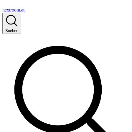
nextroom.at
Suchen