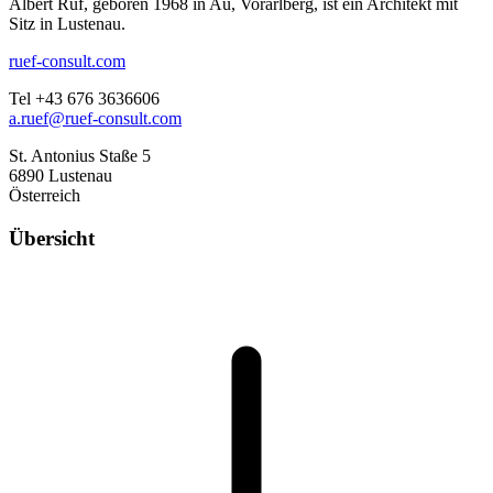
Albert Rüf, geboren 1968 in Au, Vorarlberg, ist ein Architekt mit
Sitz in Lustenau.
ruef-consult.com
Tel +43 676 3636606
a.ruef@ruef-consult.com
St. Antonius Staße 5
6890 Lustenau
Österreich
Übersicht