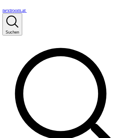
nextroom.at
Suchen