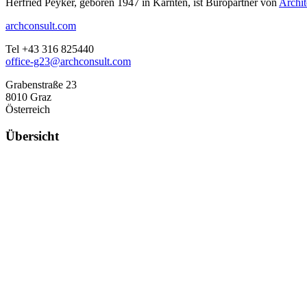
Herfried Peyker, geboren 1947 in Kärnten, ist Büropartner von
Archit
archconsult.com
Tel +43 316 825440
office-g23@archconsult.com
Grabenstraße 23
8010 Graz
Österreich
Übersicht