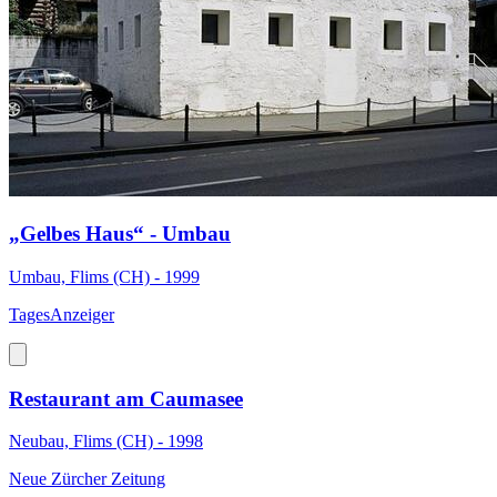
„Gelbes Haus“ - Umbau
Umbau, Flims (CH) - 1999
TagesAnzeiger
Restaurant am Caumasee
Neubau, Flims (CH) - 1998
Neue Zürcher Zeitung