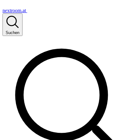
nextroom.at
Suchen