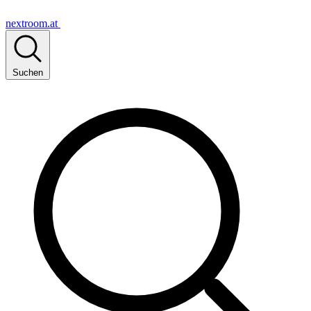
nextroom.at
Suchen