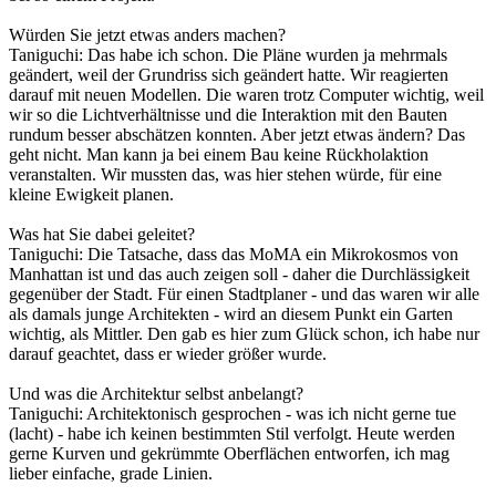
Würden Sie jetzt etwas anders machen?
Taniguchi: Das habe ich schon. Die Pläne wurden ja mehrmals
geändert, weil der Grundriss sich geändert hatte. Wir reagierten
darauf mit neuen Modellen. Die waren trotz Computer wichtig, weil
wir so die Lichtverhältnisse und die Interaktion mit den Bauten
rundum besser abschätzen konnten. Aber jetzt etwas ändern? Das
geht nicht. Man kann ja bei einem Bau keine Rückholaktion
veranstalten. Wir mussten das, was hier stehen würde, für eine
kleine Ewigkeit planen.
Was hat Sie dabei geleitet?
Taniguchi: Die Tatsache, dass das MoMA ein Mikrokosmos von
Manhattan ist und das auch zeigen soll - daher die Durchlässigkeit
gegenüber der Stadt. Für einen Stadtplaner - und das waren wir alle
als damals junge Architekten - wird an diesem Punkt ein Garten
wichtig, als Mittler. Den gab es hier zum Glück schon, ich habe nur
darauf geachtet, dass er wieder größer wurde.
Und was die Architektur selbst anbelangt?
Taniguchi: Architektonisch gesprochen - was ich nicht gerne tue
(lacht) - habe ich keinen bestimmten Stil verfolgt. Heute werden
gerne Kurven und gekrümmte Oberflächen entworfen, ich mag
lieber einfache, grade Linien.