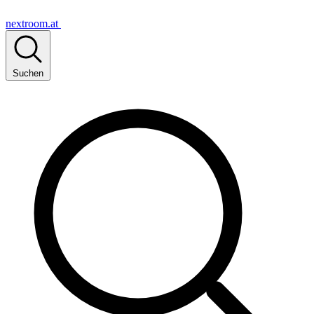
nextroom.at
Suchen