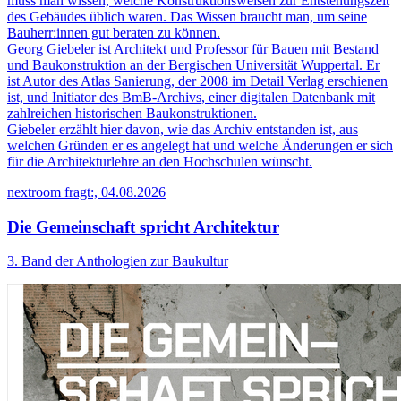
muss man wissen, welche Konstruktionsweisen zur Entstehungszeit
des Gebäudes üblich waren. Das Wissen braucht man, um seine
Bauherr:innen gut beraten zu können.
Georg Giebeler ist Architekt und Professor für Bauen mit Bestand
und Baukonstruktion an der Bergischen Universität Wuppertal. Er
ist Autor des Atlas Sanierung, der 2008 im Detail Verlag erschienen
ist, und Initiator des BmB-Archivs, einer digitalen Datenbank mit
zahlreichen historischen Baukonstruktionen.
Giebeler erzählt hier davon, wie das Archiv entstanden ist, aus
welchen Gründen er es angelegt hat und welche Änderungen er sich
für die Architekturlehre an den Hochschulen wünscht.
nextroom fragt:, 04.08.2026
Die Gemeinschaft spricht Architektur
3. Band der Anthologien zur Baukultur