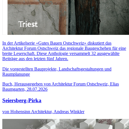
In der Artikelserie «Gutes Bauen Ostschweiz» diskutiert das
Architektur Forum Ostschweiz das regionale Baugeschehen für eine
breite Leserschaft. Diese Anthologie versammelt 32 ausgewählte
Beiträge aus den letzten fünf Jahren.
Die vorgestellten Bauprojekte, Landschaftsgestaltungen und
Raumplanunge
Buch, Herausgegeben von Architektur Forum Ostschweiz, Elias
Baumgarten, 28.07.2026
Seiersberg-Pirka
von Hohensinn Architektur, Andreas Winkler