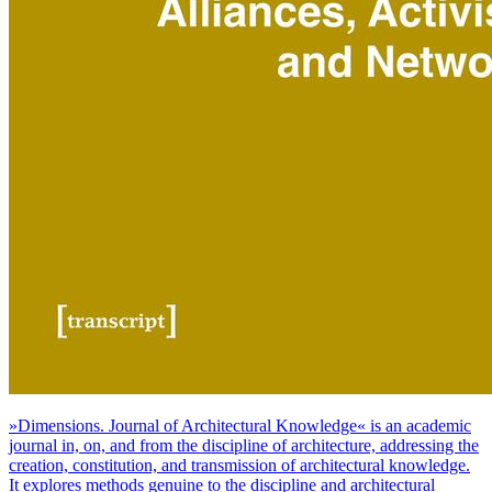
»Dimensions. Journal of Architectural Knowledge« is an academic
journal in, on, and from the discipline of architecture, addressing the
creation, constitution, and transmission of architectural knowledge.
It explores methods genuine to the discipline and architectural