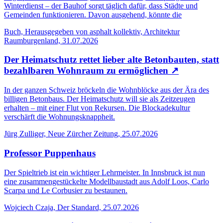
Winterdienst – der Bauhof sorgt täglich dafür, dass Städte und
Gemeinden funktionieren. Davon ausgehend, könnte die
Buch, Herausgegeben von asphalt kollektiv, Architektur
Raumburgenland, 31.07.2026
Der Heimatschutz rettet lieber alte Betonbauten, statt
bezahlbaren Wohnraum zu ermöglichen
↗
In der ganzen Schweiz bröckeln die Wohnblöcke aus der Ära des
billigen Betonbaus. Der Heimatschutz will sie als Zeitzeugen
erhalten – mit einer Flut von Rekursen. Die Blockadekultur
verschärft die Wohnungsknappheit.
Jürg Zulliger, Neue Zürcher Zeitung, 25.07.2026
Professor Puppenhaus
Der Spieltrieb ist ein wichtiger Lehrmeister. In Innsbruck ist nun
eine zusammengestückelte Modellbaustadt aus Adolf Loos, Carlo
Scarpa und Le Corbusier zu bestaunen.
Wojciech Czaja, Der Standard, 25.07.2026