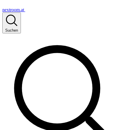
nextroom.at
Suchen