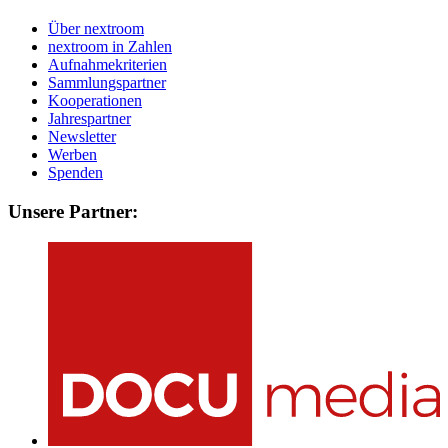
Über nextroom
nextroom in Zahlen
Aufnahmekriterien
Sammlungspartner
Kooperationen
Jahrespartner
Newsletter
Werben
Spenden
Unsere Partner: