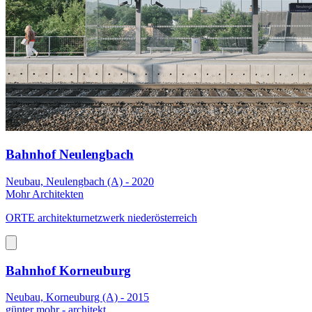
Bahnhof Neulengbach
Neubau, Neulengbach (A) - 2020
Mohr Architekten
ORTE architekturnetzwerk niederösterreich
Bahnhof Korneuburg
Neubau, Korneuburg (A) - 2015
günter mohr - architekt