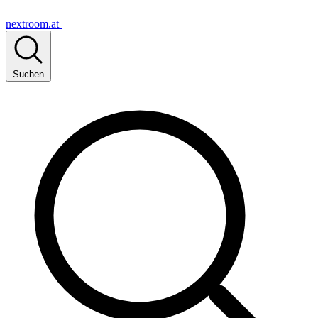
nextroom.at
Suchen